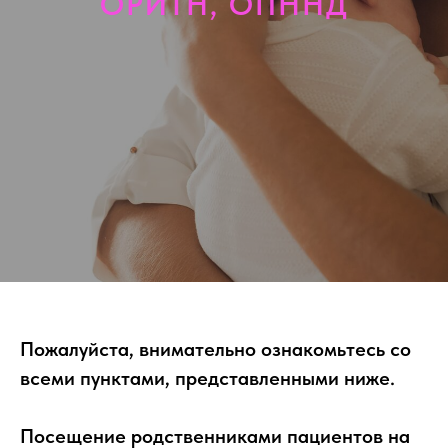
ОРИТН, ОПННД
ЕНТРЕ
УСЛУГИ
ОТДЕЛЕНИЯ
ПОЛИКЛИНИКА
ПАЦИ
В
БЕР
Пожалуйста, внимательно ознакомьтесь со
всеми пунктами, представленными ниже.
Посещение родственниками пациентов на