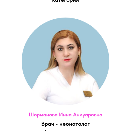
Шорманова Инна Аниуаровна
Врач - неонатолог