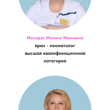
Мхеидзе Манана Ивановна
врач - неонатолог
высшая квалификационная
категория