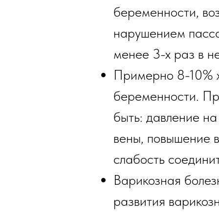
беременности, во
нарушением пассаж
менее 3-х раз в н
Примерно 8-10% 
беременности. Пр
быть: давление на
вены, повышение 
слабость соедини
Варикозная болез
развития варикоз