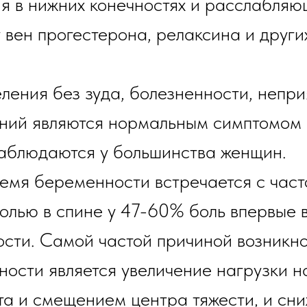
ия в нижних конечностях и расслабляю
 вен прогестерона, релаксина и други
ения без зуда, болезненности, непри
ений являются нормальным симптомом 
аблюдаются у большинства женщин.
ремя беременности встречается с част
олью в спине у 47-60% боль впервые в
сти. Самой частой причиной возникно
ости является увеличение нагрузки на
та и смещением центра тяжести, и сн