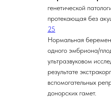
генетической патолог
протекающая без аку
2
5
Нормальная беременн
одного эмбриона/пло
ультразвуковом иссле
результате экстракор
вспомогательных репр
донорских гамет.