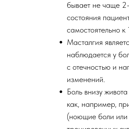
бывает не чаще 2-
состояния пациент
самостоятельно к 
Масталгия являет
наблюдается у бо
с отечностью и н
изменений.
Боль внизу живот
как, например, пр
(ноющие боли или 
тренировочных сх