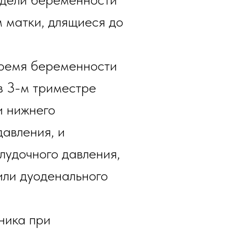
 матки, длящиеся до
время беременности
в 3-м триместре
и нижнего
авления, и
удочного давления,
или дуоденального
ника при