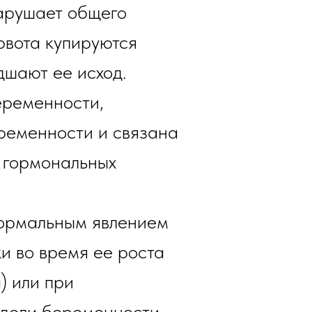
нарушает общего
рвота купируются
дшают ее исход.
еременности,
ременности и связана
е гормональных
нормальным явлением
и во время ее роста
) или при
едели беременности