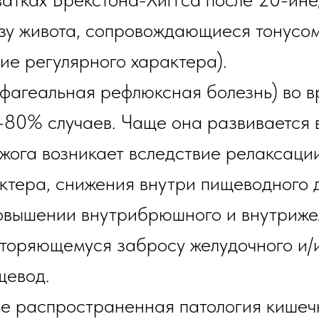
изу живота, сопровождающиеся тонусом
ие регулярного характера).
офагеальная рефлюксная болезнь) во 
-80% случаев. Чаще она развивается 
жога возникает вследствие релаксаци
ктера, снижения внутри пищеводного д
вышении внутрибрюшного и внутрижел
вторяющемуся забросу желудочного и/
щевод.
е распространенная патология кишеч