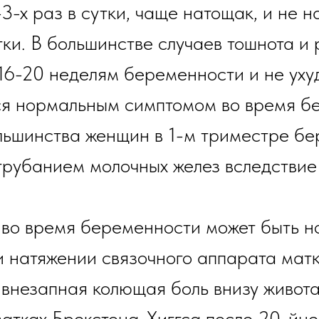
3-х раз в сутки, чаще натощак, и не 
ки. В большинстве случаев тошнота и 
16-20 неделям беременности и не уху
ся нормальным симптомом во время б
льшинства женщин в 1-м триместре бе
агрубанием молочных желез вследстви
а во время беременности может быть 
и натяжении связочного аппарата матк
внезапная колющая боль внизу живота
ватках Брекстона-Хиггса после 20-йн