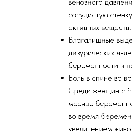
венозного давлен
сосудистую стенку
активных веществ.
Влагалищные выдел
дизурических явл
беременности и н
Боль в спине во в
Среди женщин с б
месяце беременно
во время беременн
увеличением живо