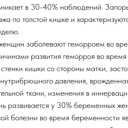
зникает в 30-40% наблюдений. Запор
а по толстой кишке и характеризуютс
еделю.
женщин заболевают геморроем во вре
ичинами развития геморроя во время
 стенки кишки со стороны матки, заст
внутрибрюшного давления, врожденна
тельной ткани, изменения в иннерваци
нь развивается у 30% беременных же
ной болезни во время беременности я