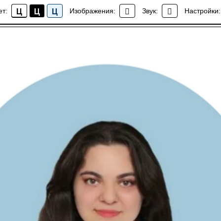
го долголетия
ет:
Изображения:
Звук:
Настройки:
Ц
Ц
Ц
Новости
РАЧИ_РЕКОМЕНДАЦИИ