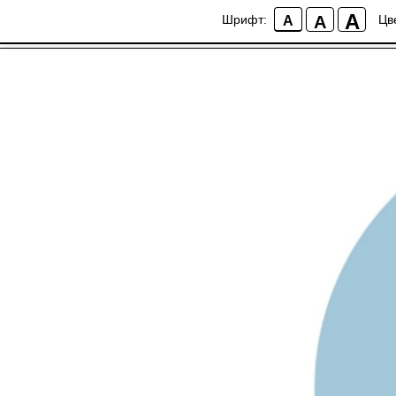
💟 Секреты женско
A
A
Шрифт:
Цв
A
2025-05-12 10:32
В