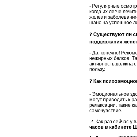
- Регулярные осмотр
когда их легче лечи
желез и заболевани
шанс на успешное л
❓
Существуют ли с
поддержания женс
- Да, конечно! Реко
нежирных белков. Т
активность должна с
пользу.
❓
Как психоэмоцио
- Эмоциональное здо
могут приводить к р
релаксации, такие к
самочувствие.
📌 Как раз сейчас у 
часов в кабинете 