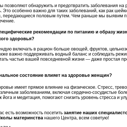
ы позволяют обнаружить и предотвратить заболевания на р
ть. Это особенно важно для таких заболеваний, как рак шейк
я, передающиеся половым путем. Чем раньше мы выявим п
ечение.
пецифические рекомендации по питанию и образу жизн
кого здоровья?
мендую включать в рацион больше овощей, фруктов, цельно
акже важно поддерживать водный баланс и соблюдать режи
тать частью вашей повседневной жизни — даже простая пр
нальное состояние влияет на здоровье женщин?
ровье имеет прямое влияние на физическое. Стресс, трев
азличным заболеваниям, включая сердечно-сосудистые боле
ак йога и медитация, помогают снизить уровень стресса и у
вас есть возможность посетить
занятие наших специалист
Школы материнства
нашего Центра, всем советую!