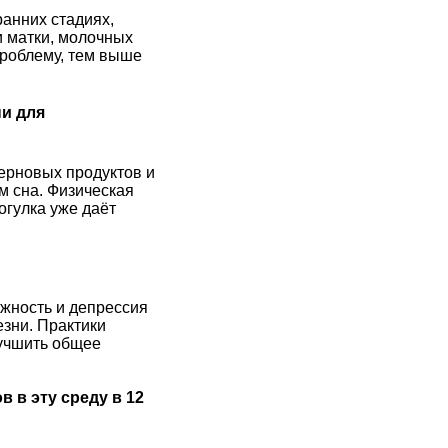
анних стадиях,
и матки, молочных
роблему, тем выше
и для
зерновых продуктов и
м сна. Физическая
огулка уже даёт
ожность и депрессия
зни. Практики
лучшить общее
ов
в эту среду в 12