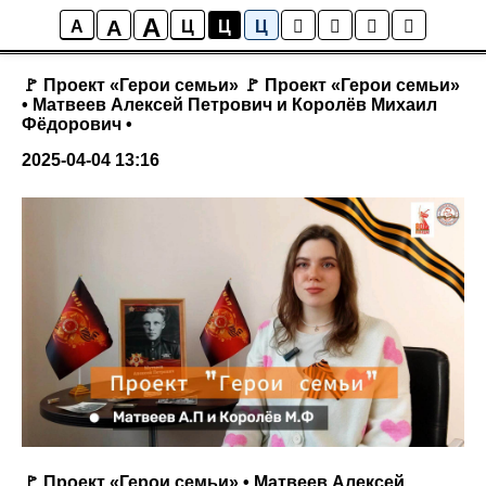
A
A
Новости
A
Ц
Ц
Ц
🚩 Проект «Герои семьи» 🚩 Проект «Герои семьи»
• Матвеев Алексей Петрович и Королёв Михаил
Фёдорович •
2025-04-04 13:16
🚩 Проект «Герои семьи» • Матвеев Алексей